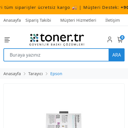
m siparişler ücretsiz kargo 🚚 | Müşteri Destek:
+90 (5
Anasayfa
Sipariş Takibi
Müşteri Hizmetleri
İletişim
0
ARA
Anasayfa
Tarayıcı
Epson