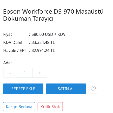
Epson Workforce DS-970 Masaüstü
Döküman Tarayıcı
Fiyat
:
580,00 USD + KDV
KDV Dahil
:
33.324,48 TL
Havale / EFT
:
32.991,24 TL
Adet
-
+
Kargo Bedava
Kritik Stok