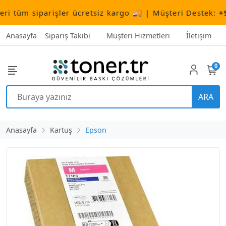
üm siparişler ücretsiz kargo 🚚 | Müşteri Destek:
+90 (
Anasayfa
Sipariş Takibi
Müşteri Hizmetleri
İletişim
0
ARA
Anasayfa
Kartuş
Epson