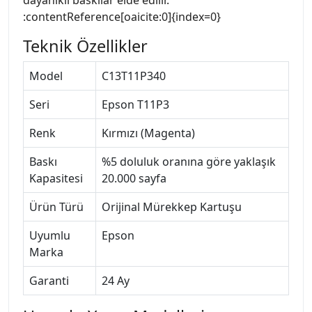
:contentReference[oaicite:0]{index=0}
Teknik Özellikler
Model
C13T11P340
Seri
Epson T11P3
Renk
Kırmızı (Magenta)
Baskı
%5 doluluk oranına göre yaklaşık
Kapasitesi
20.000 sayfa
Ürün Türü
Orijinal Mürekkep Kartuşu
Uyumlu
Epson
Marka
Garanti
24 Ay