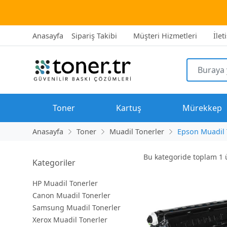
Anasayfa
Sipariş Takibi
Müşteri Hizmetleri
İlet
Toner
Kartuş
Mürekkep
Anasayfa
Toner
Muadil Tonerler
Epson Muadil 
Bu kategoride toplam
1
ü
Kategoriler
HP Muadil Tonerler
Canon Muadil Tonerler
Samsung Muadil Tonerler
Xerox Muadil Tonerler