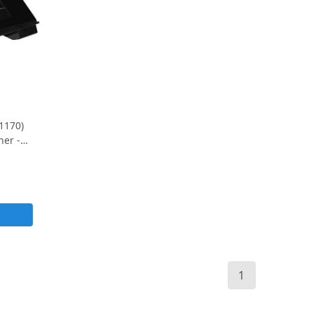
1170)
ner -
1