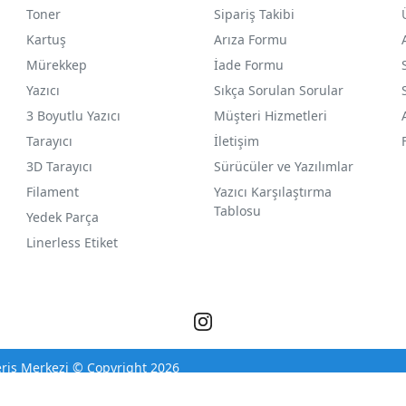
Toner
Sipariş Takibi
Kartuş
Arıza Formu
Mürekkep
İade Formu
Yazıcı
Sıkça Sorulan Sorular
3 Boyutlu Yazıcı
Müşteri Hizmetleri
Tarayıcı
İletişim
3D Tarayıcı
Sürücüler ve Yazılımlar
Filament
Yazıcı Karşılaştırma
Tablosu
Yedek Parça
Linerless Etiket
eriş Merkezi © Copyright 2026
®
PlatinMarket
E-Ticaret Sistemi
İle Hazırlanmıştır.