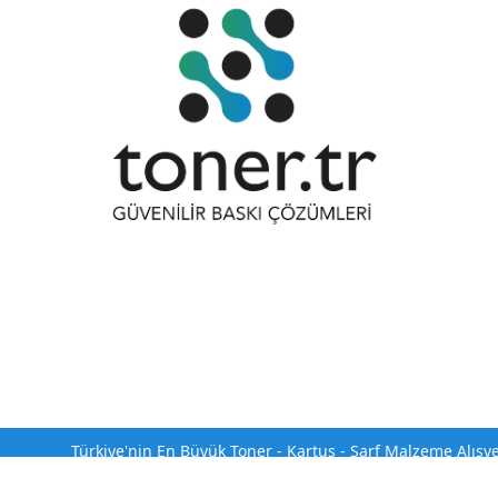
Türkiye'nin En Büyük Toner - Kartuş - Sarf Malzeme Alışv