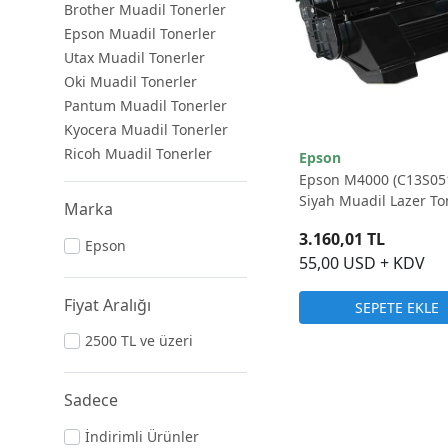
Brother Muadil Tonerler
Epson Muadil Tonerler
Utax Muadil Tonerler
Oki Muadil Tonerler
Pantum Muadil Tonerler
Kyocera Muadil Tonerler
Ricoh Muadil Tonerler
Epson
Epson M4000 (C13S05
Siyah Muadil Lazer To
Marka
8.000 Sayfa
3.160,01 TL
Epson
55,00 USD + KDV
Fiyat Aralığı
SEPETE EKLE
2500 TL ve üzeri
Sadece
İndirimli Ürünler