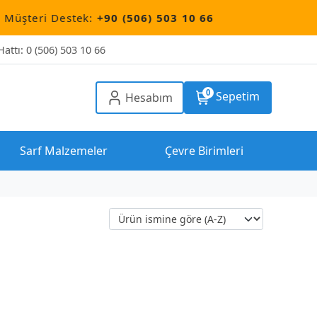
eri Destek:
+90 (506) 503 10 66
attı: 0 (506) 503 10 66
0
Sepetim
Hesabım
Sarf Malzemeler
Çevre Birimleri