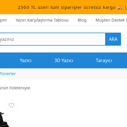
2500 TL üzeri tüm siparişler ücretsiz kargo 🚚 | Müşt
işim
Yazıcı Karşılaştırma Tablosu
Blog
Müşteri Destek H
ARA
Yazıcı
3D Yazıcı
Tarayıcı
Tonerler
rün listeleniyor.