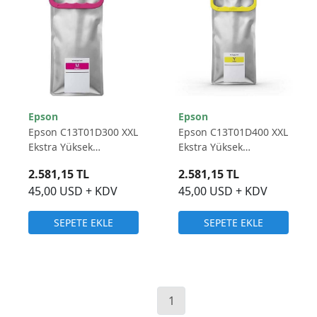
Epson
Epson
Epson C13T01D300 XXL
Epson C13T01D400 XXL
Ekstra Yüksek
Ekstra Yüksek
Kapasiteli Kırmızı
Kapasiteli Sarı Muadil
2.581,15 TL
2.581,15 TL
Muadil Kartuş 20.000
Kartuş 20.000 Sayfa
45,00 USD + KDV
45,00 USD + KDV
Sayfa
SEPETE EKLE
SEPETE EKLE
1