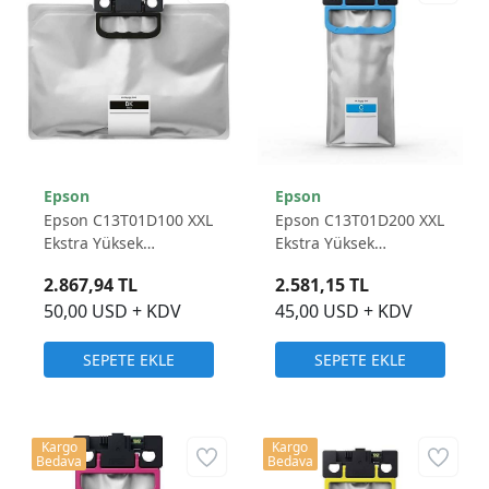
Epson
Epson
Epson C13T01D100 XXL
Epson C13T01D200 XXL
Ekstra Yüksek
Ekstra Yüksek
Kapasiteli Siyah
Kapasiteli Mavi Muadil
2.867,94 TL
2.581,15 TL
Muadil Kartuş 50.000
Kartuş 20.000 Sayfa
50,00 USD + KDV
45,00 USD + KDV
Sayfa
SEPETE EKLE
SEPETE EKLE
Kargo
Kargo
Bedava
Bedava