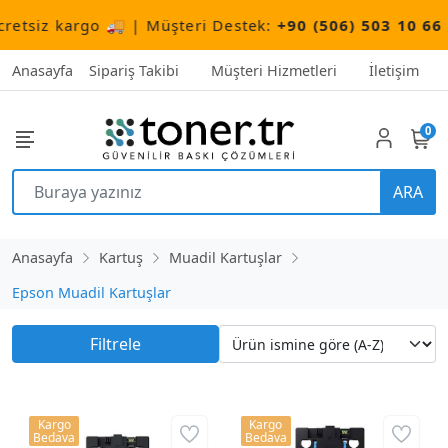
retsiz kargo 🚚 | Müşteri Destek:
+90 (506) 503 10 66
Anasayfa
Sipariş Takibi
Müşteri Hizmetleri
İletişim
0
ARA
Anasayfa
Kartuş
Muadil Kartuşlar
Epson Muadil Kartuşlar
Filtrele
Kargo
Kargo
Bedava
Bedava