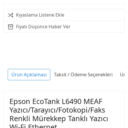
Kıyaslama Listene Ekle
Fiyatı Düşünce Haber Ver
Ürün Açıklaması
Taksit / Ödeme Seçenekleri
Ürü
Epson EcoTank L6490 MEAF
Yazıcı/Tarayıcı/Fotokopi/Faks
Renkli Mürekkep Tanklı Yazıcı
Wi-Fi Ethernet