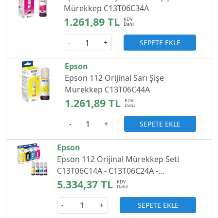
Mürekkep C13T06C34A
1.261,89 TL
SEPETE EKLE
-
+
Epson
Epson 112 Orijinal Sarı Şişe
Mürekkep C13T06C44A
1.261,89 TL
SEPETE EKLE
-
+
Epson
Epson 112 Orijinal Mürekkep Seti
C13T06C14A - C13T06C24A -
C13T06C34A - C13T06C44A
5.334,37 TL
SEPETE EKLE
-
+