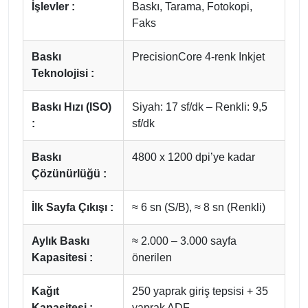
İşlevler :
Baskı, Tarama, Fotokopi,
Faks
Baskı
PrecisionCore 4-renk Inkjet
Teknolojisi :
Baskı Hızı (ISO)
Siyah: 17 sf/dk – Renkli: 9,5
:
sf/dk
Baskı
4800 x 1200 dpi’ye kadar
Çözünürlüğü :
İlk Sayfa Çıkışı :
≈ 6 sn (S/B), ≈ 8 sn (Renkli)
Aylık Baskı
≈ 2.000 – 3.000 sayfa
Kapasitesi :
önerilen
Kağıt
250 yaprak giriş tepsisi + 35
Kapasitesi :
yaprak ADF