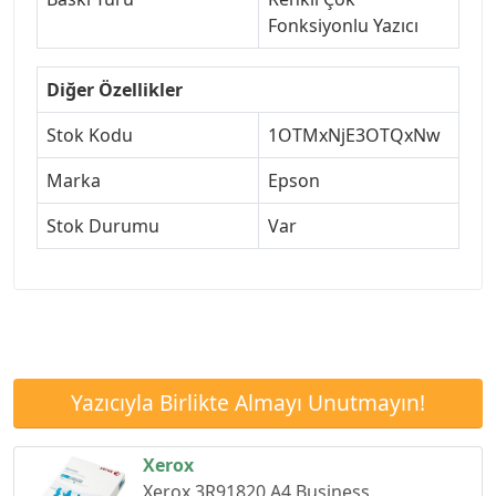
Fonksiyonlu Yazıcı
Diğer Özellikler
Stok Kodu
1OTMxNjE3OTQxNw
Marka
Epson
Stok Durumu
Var
Yazıcıyla Birlikte Almayı Unutmayın!
Xerox
Xerox 3R91820 A4 Business