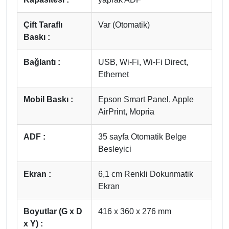
Çift Taraflı
Var (Otomatik)
Baskı :
Bağlantı :
USB, Wi-Fi, Wi-Fi Direct,
Ethernet
Mobil Baskı :
Epson Smart Panel, Apple
AirPrint, Mopria
ADF :
35 sayfa Otomatik Belge
Besleyici
Ekran :
6,1 cm Renkli Dokunmatik
Ekran
Boyutlar (G x D
416 x 360 x 276 mm
x Y) :