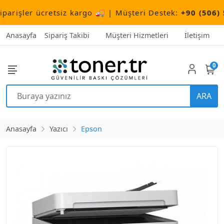
ler ücretsiz kargo 🚚 | Müşteri Destek:
+90 (506) 503 1
Anasayfa
Sipariş Takibi
Müşteri Hizmetleri
İletişim
0
ARA
Anasayfa
Yazıcı
Epson