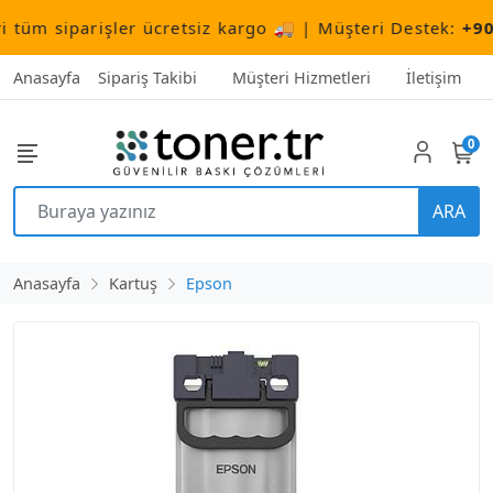
m siparişler ücretsiz kargo 🚚 | Müşteri Destek:
+90 (5
Anasayfa
Sipariş Takibi
Müşteri Hizmetleri
İletişim
0
ARA
Anasayfa
Kartuş
Epson