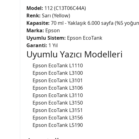
Model:
112 (C13T06C44A)
Renk:
Sarı (Yellow)
Kapasite:
70 ml - Yaklaşık 6.000 sayfa (%5 yoğun
Marka:
Epson
Uyumlu Sistem:
Epson EcoTank
Garanti:
1 Yıl
Uyumlu Yazıcı Modelleri
Epson EcoTank L1110
Epson EcoTank L3100
Epson EcoTank L3101
Epson EcoTank L3106
Epson EcoTank L3110
Epson EcoTank L3150
Epson EcoTank L3151
Epson EcoTank L3156
Epson EcoTank L5190