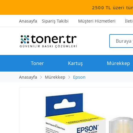
2500 TL üzeri tüm siparişler üc
Anasayfa
Sipariş Takibi
Müşteri Hizmetleri
İlet
Toner
Kartuş
Mürekkep
Anasayfa
Mürekkep
Epson