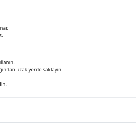
nar.
s.
llanın.
ğından uzak yerde saklayın.
in.