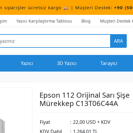
retsiz kargo 🚚 | Müşteri Destek:
+90 (506) 503 10 66
işim
Yazıcı Karşılaştırma Tablosu
Blog
Müşteri Destek H
ARA
Yazıcı
3D Yazıcı
Tarayıcı
Epson 112 Orijinal Sarı Şişe
Mürekkep C13T06C44A
Fiyat
:
22,00 USD + KDV
KDV Dahil
:
1.264,01 TL