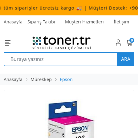
m siparişler ücretsiz kargo 🚚 | Müşteri Destek:
+90 (5
Anasayfa
Sipariş Takibi
Müşteri Hizmetleri
İletişim
0
ARA
Anasayfa
Mürekkep
Epson