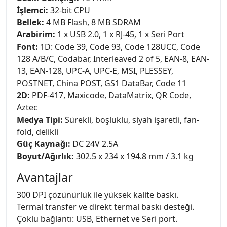
İşlemci:
32-bit CPU
Bellek:
4 MB Flash, 8 MB SDRAM
Arabirim:
1 x USB 2.0, 1 x RJ-45, 1 x Seri Port
Font:
1D: Code 39, Code 93, Code 128UCC, Code
128 A/B/C, Codabar, Interleaved 2 of 5, EAN-8, EAN-
13, EAN-128, UPC-A, UPC-E, MSI, PLESSEY,
POSTNET, China POST, GS1 DataBar, Code 11
2D:
PDF-417, Maxicode, DataMatrix, QR Code,
Aztec
Medya Tipi:
Sürekli, boşluklu, siyah işaretli, fan-
fold, delikli
Güç Kaynağı:
DC 24V 2.5A
Boyut/Ağırlık:
302.5 x 234 x 194.8 mm / 3.1 kg
Avantajlar
300 DPI çözünürlük ile yüksek kalite baskı.
Termal transfer ve direkt termal baskı desteği.
Çoklu bağlantı: USB, Ethernet ve Seri port.