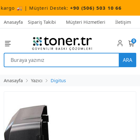
rgo 🚚 | Müşteri Destek:
+90 (506) 503 10 66
Anasayfa
Sipariş Takibi
Müşteri Hizmetleri
İletişim
0
ARA
Anasayfa
Yazıcı
Digitus