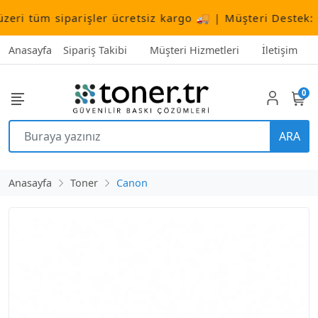
ri tüm siparişler ücretsiz kargo 🚚 | Müşteri Destek:
+9
Anasayfa
Sipariş Takibi
Müşteri Hizmetleri
İletişim
0
ARA
Anasayfa
Toner
Canon