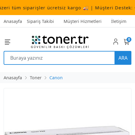
i tüm siparişler ücretsiz kargo 🚚 | Müşteri Destek:
+90
Anasayfa
Sipariş Takibi
Müşteri Hizmetleri
İletişim
0
ARA
Anasayfa
Toner
Canon