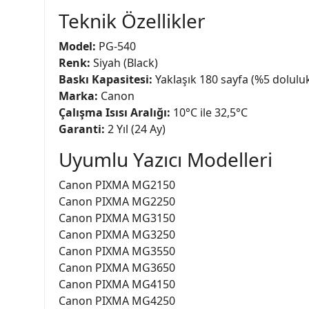
Teknik Özellikler
Model:
PG-540
Renk:
Siyah (Black)
Baskı Kapasitesi:
Yaklaşık 180 sayfa (%5 dolulu
Marka:
Canon
Çalışma Isısı Aralığı:
10°C ile 32,5°C
Garanti:
2 Yıl (24 Ay)
Uyumlu Yazıcı Modelleri
Canon PIXMA MG2150
Canon PIXMA MG2250
Canon PIXMA MG3150
Canon PIXMA MG3250
Canon PIXMA MG3550
Canon PIXMA MG3650
Canon PIXMA MG4150
Canon PIXMA MG4250