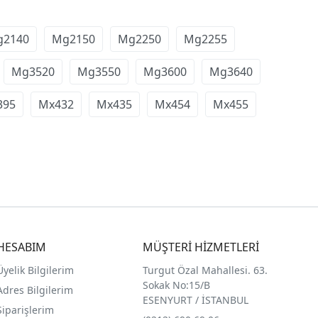
g2140
Mg2150
Mg2250
Mg2255
Mg3520
Mg3550
Mg3600
Mg3640
395
Mx432
Mx435
Mx454
Mx455
HESABIM
MÜŞTERİ HİZMETLERİ
Üyelik Bilgilerim
Turgut Özal Mahallesi. 63.
Sokak No:15/B
Adres Bilgilerim
ESENYURT / İSTANBUL
Siparişlerim