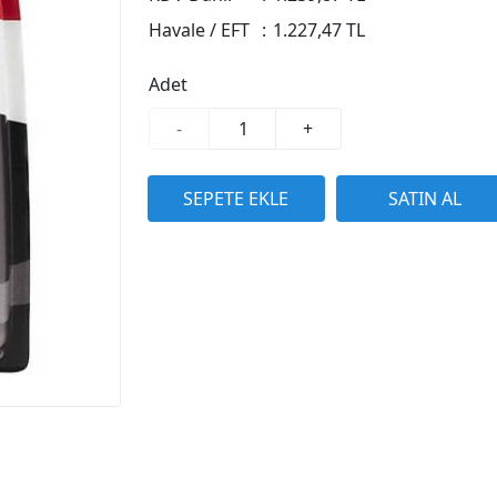
Havale / EFT
:
1.227,47 TL
Adet
-
+