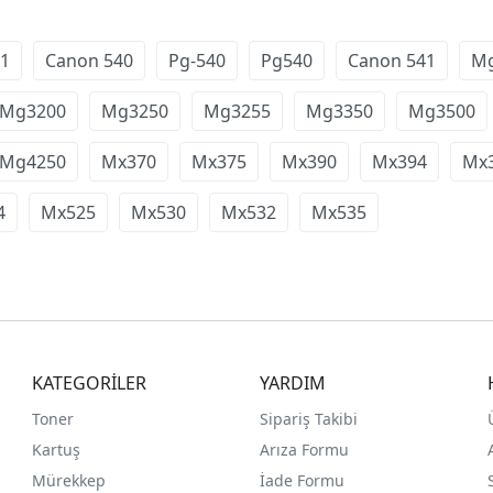
51
Canon 540
Pg-540
Pg540
Canon 541
M
Mg3200
Mg3250
Mg3255
Mg3350
Mg3500
Mg4250
Mx370
Mx375
Mx390
Mx394
Mx
4
Mx525
Mx530
Mx532
Mx535
KATEGORİLER
YARDIM
Toner
Sipariş Takibi
Kartuş
Arıza Formu
Mürekkep
İade Formu