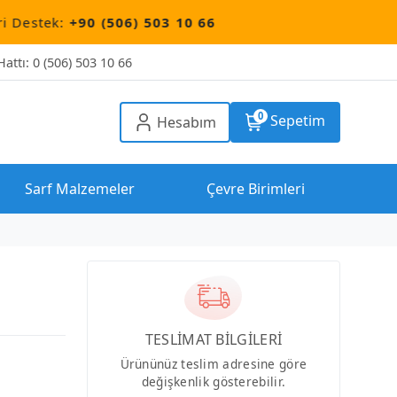
 (506) 503 10 66
attı: 0 (506) 503 10 66
0
Sepetim
Hesabım
Sarf Malzemeler
Çevre Birimleri
TESLİMAT BİLGİLERİ
Ürününüz teslim adresine göre
değişkenlik gösterebilir.