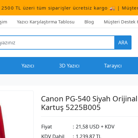
 tüm siparişler ücretsiz kargo 🚚 | Müşteri Destek:
+90
işim
Yazıcı Karşılaştırma Tablosu
Blog
Müşteri Destek H
ARA
Yazıcı
3D Yazıcı
Tarayıcı
Canon PG-540 Siyah Orijinal
Kartuş 5225B005
Fiyat
:
21,58 USD + KDV
KDV Dahil
:
1.239,87 TL