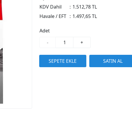
KDV Dahil
:
1.512,78 TL
Havale / EFT
:
1.497,65 TL
Adet
-
+