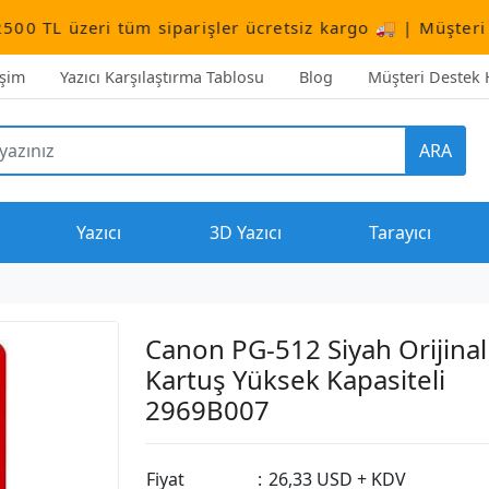
ri tüm siparişler ücretsiz kargo 🚚 | Müşteri Destek:
+9
işim
Yazıcı Karşılaştırma Tablosu
Blog
Müşteri Destek H
ARA
Yazıcı
3D Yazıcı
Tarayıcı
Canon PG-512 Siyah Orijinal
Kartuş Yüksek Kapasiteli
2969B007
Fiyat
:
26,33 USD + KDV