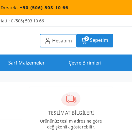
0 (506) 503 10 66
attı: 0 (506) 503 10 66
0
Sepetim
Hesabım
Sarf Malzemeler
Çevre Birimleri
TESLİMAT BİLGİLERİ
Ürününüz teslim adresine göre
değişkenlik gösterebilir.