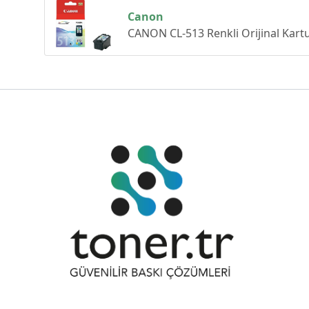
Canon
CANON CL-513 Renkli Orijinal Kar