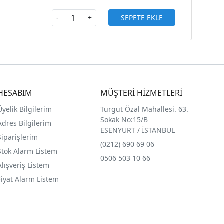
SEPETE EKLE
-
+
HESABIM
MÜŞTERİ HİZMETLERİ
Üyelik Bilgilerim
Turgut Özal Mahallesi. 63.
Sokak No:15/B
Adres Bilgilerim
ESENYURT / İSTANBUL
Siparişlerim
(0212) 690 69 0
6
Stok Alarm Listem
0506 503 10 66
Alışveriş Listem
Fiyat Alarm Listem