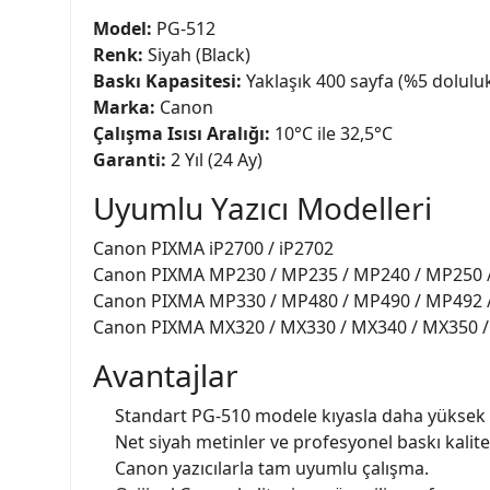
Model:
PG-512
Renk:
Siyah (Black)
Baskı Kapasitesi:
Yaklaşık 400 sayfa (%5 dolulu
Marka:
Canon
Çalışma Isısı Aralığı:
10°C ile 32,5°C
Garanti:
2 Yıl (24 Ay)
Uyumlu Yazıcı Modelleri
Canon PIXMA iP2700 / iP2702
Canon PIXMA MP230 / MP235 / MP240 / MP250 
Canon PIXMA MP330 / MP480 / MP490 / MP492 
Canon PIXMA MX320 / MX330 / MX340 / MX350 /
Avantajlar
Standart PG-510 modele kıyasla daha yüksek sa
Net siyah metinler ve profesyonel baskı kalite
Canon yazıcılarla tam uyumlu çalışma.