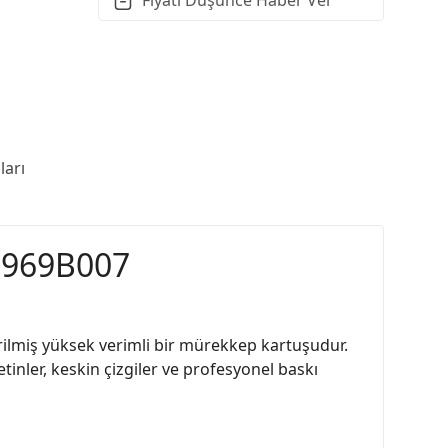
arı
 2969B007
rilmiş yüksek verimli bir mürekkep kartuşudur.
inler, keskin çizgiler ve profesyonel baskı