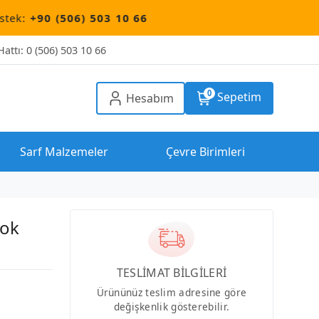
) 503 10 66
attı: 0 (506) 503 10 66
0
Sepetim
Hesabım
Sarf Malzemeler
Çevre Birimleri
Çok
TESLİMAT BİLGİLERİ
Ürününüz teslim adresine göre
değişkenlik gösterebilir.