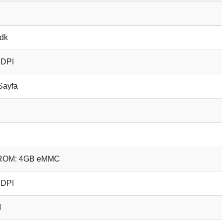
/dk
 DPI
Sayfa
 ROM: 4GB eMMC
 DPI
I