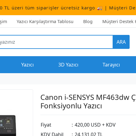
siparişler ücretsiz kargo 🚚 | Müşteri Destek:
+90 (506
işim
Yazıcı Karşılaştırma Tablosu
Blog
Müşteri Destek H
ARA
Yazıcı
3D Yazıcı
Tarayıcı
Canon i-SENSYS MF463dw 
Fonksiyonlu Yazıcı
Fiyat
:
420,00 USD + KDV
KDV Dahil
:
24.131,02 TL