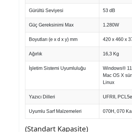
Gürültü Seviyesi
53 dB
Güç Gereksinimi Max
1.280W
Boyutları (e x d x y) mm
420 x 460 x 
Ağırlık
16,3 Kg
İşletim Sistemi Uyumluluğu
Windows® 11 
Mac OS X sür
Linux
Yazıcı Dilleri
UFRII, PCL5e
Uyumlu Sarf Malzemeleri
070H, 070 Ka
(Standart Kapasite)