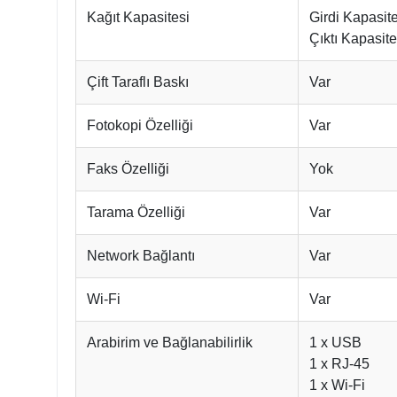
Kağıt Kapasitesi
Girdi Kapasit
Çıktı Kapasit
Çift Taraflı Baskı
Var
Fotokopi Özelliği
Var
Faks Özelliği
Yok
Tarama Özelliği
Var
Network Bağlantı
Var
Wi-Fi
Var
Arabirim ve Bağlanabilirlik
1 x USB
1 x RJ-45
1 x Wi-Fi