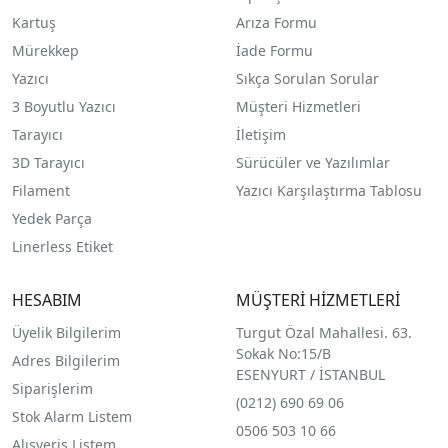
Kartuş
Arıza Formu
Mürekkep
İade Formu
Yazıcı
Sıkça Sorulan Sorular
3 Boyutlu Yazıcı
Müşteri Hizmetleri
Tarayıcı
İletişim
3D Tarayıcı
Sürücüler ve Yazılımlar
Filament
Yazıcı Karşılaştırma Tablosu
Yedek Parça
Linerless Etiket
HESABIM
MÜŞTERİ HİZMETLERİ
Üyelik Bilgilerim
Turgut Özal Mahallesi. 63.
Sokak No:15/B
Adres Bilgilerim
ESENYURT / İSTANBUL
Siparişlerim
(0212) 690 69 0
6
Stok Alarm Listem
0506 503 10 66
Alışveriş Listem