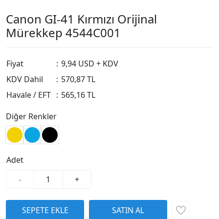
Canon GI-41 Kırmızı Orijinal
Mürekkep 4544C001
Fiyat
:
9,94 USD + KDV
KDV Dahil
:
570,87 TL
Havale / EFT
:
565,16 TL
Diğer Renkler
Adet
-
+