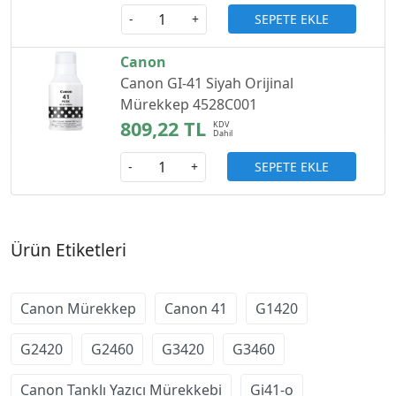
SEPETE EKLE
-
+
Canon
Canon GI-41 Siyah Orijinal
Mürekkep 4528C001
809,22 TL
SEPETE EKLE
-
+
Ürün Etiketleri
Canon Mürekkep
Canon 41
G1420
G2420
G2460
G3420
G3460
Canon Tanklı Yazıcı Mürekkebi
Gi41-o