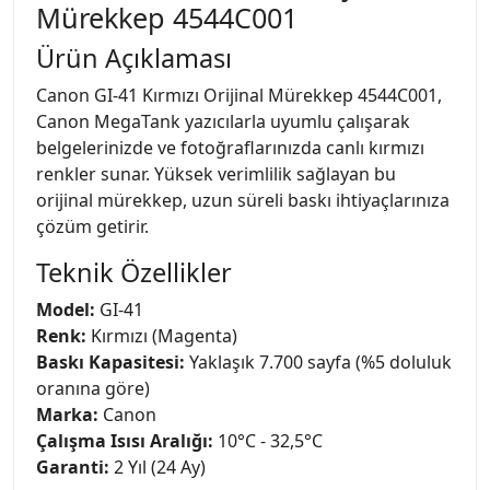
Mürekkep 4544C001
Ürün Açıklaması
Canon GI-41 Kırmızı Orijinal Mürekkep 4544C001,
Canon MegaTank yazıcılarla uyumlu çalışarak
belgelerinizde ve fotoğraflarınızda canlı kırmızı
renkler sunar. Yüksek verimlilik sağlayan bu
orijinal mürekkep, uzun süreli baskı ihtiyaçlarınıza
çözüm getirir.
Teknik Özellikler
Model:
GI-41
Renk:
Kırmızı (Magenta)
Baskı Kapasitesi:
Yaklaşık 7.700 sayfa (%5 doluluk
oranına göre)
Marka:
Canon
Çalışma Isısı Aralığı:
10°C - 32,5°C
Garanti:
2 Yıl (24 Ay)