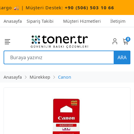
go 🚚 | Müşteri Destek:
+90 (506) 503 10 66
Anasayfa
Sipariş Takibi
Müşteri Hizmetleri
İletişim
0
ARA
Anasayfa
Mürekkep
Canon