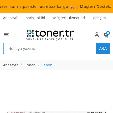
ri tüm siparişler ücretsiz kargo 🚚 | Müşteri Destek:
+9
Anasayfa
Sipariş Takibi
Müşteri Hizmetleri
İletişim
0
ARA
Anasayfa
Toner
Canon