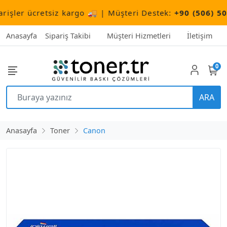
r ücretsiz kargo 🚚 | Müşteri Destek:
+90 (506) 503 10 
Anasayfa
Sipariş Takibi
Müşteri Hizmetleri
İletişim
0
ARA
Anasayfa
Toner
Canon