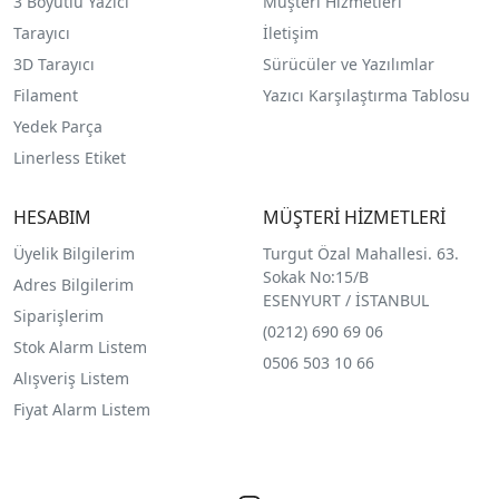
3 Boyutlu Yazıcı
Müşteri Hizmetleri
Tarayıcı
İletişim
3D Tarayıcı
Sürücüler ve Yazılımlar
Filament
Yazıcı Karşılaştırma Tablosu
Yedek Parça
Linerless Etiket
HESABIM
MÜŞTERİ HİZMETLERİ
Üyelik Bilgilerim
Turgut Özal Mahallesi. 63.
Sokak No:15/B
Adres Bilgilerim
ESENYURT / İSTANBUL
Siparişlerim
(0212) 690 69 0
6
Stok Alarm Listem
0506 503 10 66
Alışveriş Listem
Fiyat Alarm Listem