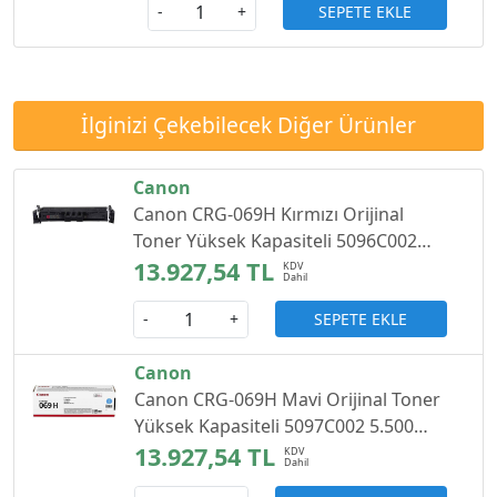
SEPETE EKLE
-
+
İlginizi Çekebilecek Diğer Ürünler
Canon
Canon CRG-069H Kırmızı Orijinal
Toner Yüksek Kapasiteli 5096C002
5.500 Sayfa
13.927,54 TL
SEPETE EKLE
-
+
Canon
Canon CRG-069H Mavi Orijinal Toner
Yüksek Kapasiteli 5097C002 5.500
Sayfa
13.927,54 TL