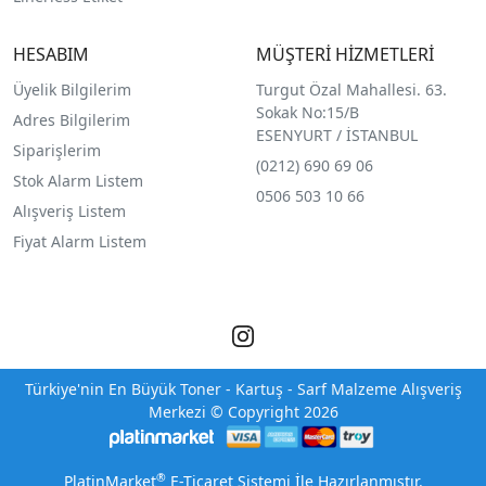
HESABIM
MÜŞTERİ HİZMETLERİ
Üyelik Bilgilerim
Turgut Özal Mahallesi. 63.
Sokak No:15/B
Adres Bilgilerim
ESENYURT / İSTANBUL
Siparişlerim
(0212) 690 69 0
6
Stok Alarm Listem
0506 503 10 66
Alışveriş Listem
Fiyat Alarm Listem
Türkiye'nin En Büyük Toner - Kartuş - Sarf Malzeme Alışveriş
Merkezi © Copyright 2026
®
PlatinMarket
E-Ticaret Sistemi
İle Hazırlanmıştır.