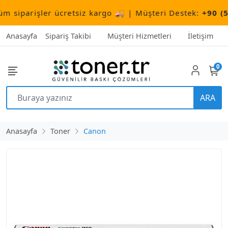
parişler ücretsiz kargo 🚚 | Müşteri Destek:
+90 (506) 
Anasayfa
Sipariş Takibi
Müşteri Hizmetleri
İletişim
0
ARA
Anasayfa
Toner
Canon