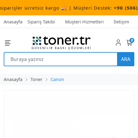
şler ücretsiz kargo 🚚 | Müşteri Destek:
+90 (506) 503 
Anasayfa
Sipariş Takibi
Müşteri Hizmetleri
İletişim
0
ARA
Anasayfa
Toner
Canon