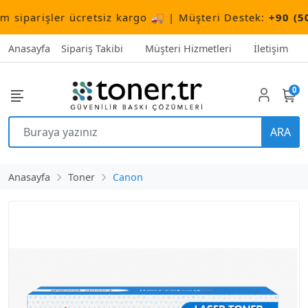
arişler ücretsiz kargo 🚚 | Müşteri Destek:
+90 (506) 5
Anasayfa
Sipariş Takibi
Müşteri Hizmetleri
İletişim
0
ARA
Anasayfa
Toner
Canon