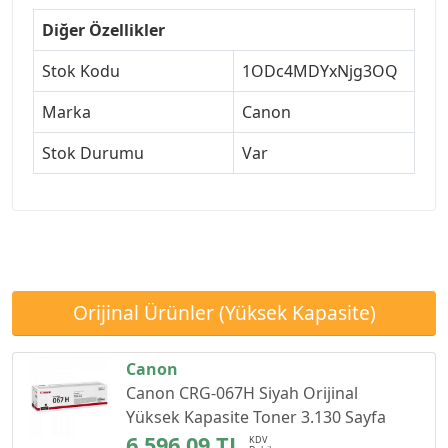
Diğer Özellikler
Stok Kodu
1ODc4MDYxNjg3OQ
Marka
Canon
Stok Durumu
Var
Orijinal Ürünler (Yüksek Kapasite)
Canon
Canon CRG-067H Siyah Orijinal
Yüksek Kapasite Toner 3.130 Sayfa
6.596,09 TL