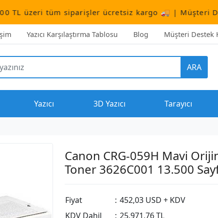
tüm siparişler ücretsiz kargo 🚚 | Müşteri Destek:
+90 (
işim
Yazıcı Karşılaştırma Tablosu
Blog
Müşteri Destek H
ARA
Yazıcı
3D Yazıcı
Tarayıcı
Canon CRG-059H Mavi Oriji
Toner 3626C001 13.500 Say
Fiyat
:
452,03 USD + KDV
KDV Dahil
:
25.971,76 TL