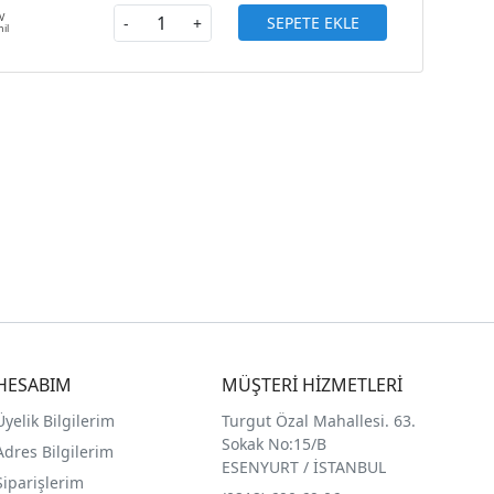
SEPETE EKLE
-
+
HESABIM
MÜŞTERİ HİZMETLERİ
Üyelik Bilgilerim
Turgut Özal Mahallesi. 63.
Sokak No:15/B
Adres Bilgilerim
ESENYURT / İSTANBUL
Siparişlerim