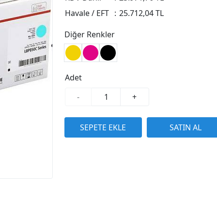
Havale / EFT
:
25.712,04 TL
Diğer Renkler
Adet
-
+