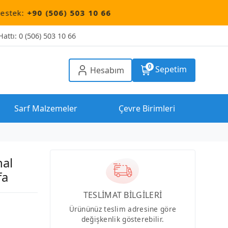
506) 503 10 66
attı: 0 (506) 503 10 66
0
Sepetim
Hesabım
Sarf Malzemeler
Çevre Birimleri
nal
fa
TESLİMAT BİLGİLERİ
Ürününüz teslim adresine göre
değişkenlik gösterebilir.