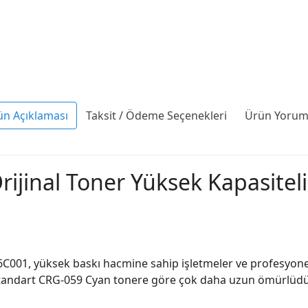
ün Açıklaması
Taksit / Ödeme Seçenekleri
Ürün Yoruml
jinal Toner Yüksek Kapasitel
01, yüksek baskı hacmine sahip işletmeler ve profesyonel of
 standart CRG-059 Cyan tonere göre çok daha uzun ömürlüdür.