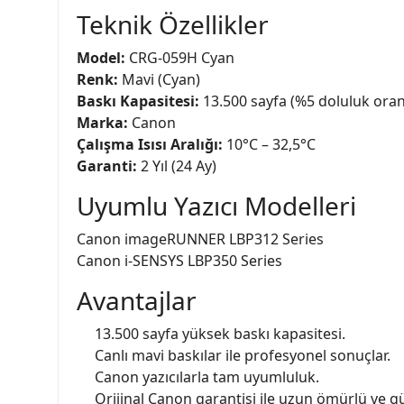
Teknik Özellikler
Model:
CRG-059H Cyan
Renk:
Mavi (Cyan)
Baskı Kapasitesi:
13.500 sayfa (%5 doluluk oran
Marka:
Canon
Çalışma Isısı Aralığı:
10°C – 32,5°C
Garanti:
2 Yıl (24 Ay)
Uyumlu Yazıcı Modelleri
Canon imageRUNNER LBP312 Series
Canon i-SENSYS LBP350 Series
Avantajlar
13.500 sayfa yüksek baskı kapasitesi.
Canlı mavi baskılar ile profesyonel sonuçlar.
Canon yazıcılarla tam uyumluluk.
Orijinal Canon garantisi ile uzun ömürlü ve g