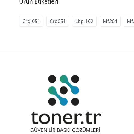
Ürün Etiketleri
Crg-051
Crg051
Lbp-162
Mf264
Mf