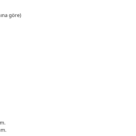
ına göre)
ım.
üm.