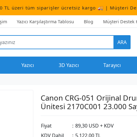
üm siparişler ücretsiz kargo 🚚 | Müşteri Destek:
+90 (
işim
Yazıcı Karşılaştırma Tablosu
Blog
Müşteri Destek H
ARA
Yazıcı
3D Yazıcı
Tarayıcı
Canon CRG-051 Orijinal Dr
Ünitesi 2170C001 23.000 Sa
Fiyat
:
89,30 USD + KDV
KDV Dahil
:
5.122,00 TL