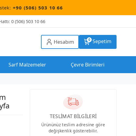
506) 503 10 66
attı: 0 (506) 503 10 66
0
Sepetim
Hesabım
Sarf Malzemeler
Çevre Birimleri
um
yfa
TESLİMAT BİLGİLERİ
Ürününüz teslim adresine göre
değişkenlik gösterebilir.