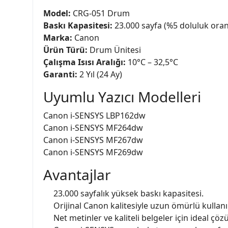
Model:
CRG-051 Drum
Baskı Kapasitesi:
23.000 sayfa (%5 doluluk oran
Marka:
Canon
Ürün Türü:
Drum Ünitesi
Çalışma Isısı Aralığı:
10°C – 32,5°C
Garanti:
2 Yıl (24 Ay)
Uyumlu Yazıcı Modelleri
Canon i-SENSYS LBP162dw
Canon i-SENSYS MF264dw
Canon i-SENSYS MF267dw
Canon i-SENSYS MF269dw
Avantajlar
23.000 sayfalık yüksek baskı kapasitesi.
Orijinal Canon kalitesiyle uzun ömürlü kullan
Net metinler ve kaliteli belgeler için ideal çöz