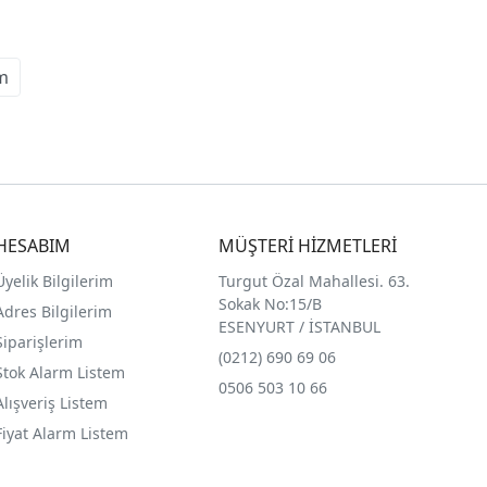
m
HESABIM
MÜŞTERİ HİZMETLERİ
Üyelik Bilgilerim
Turgut Özal Mahallesi. 63.
Sokak No:15/B
Adres Bilgilerim
ESENYURT / İSTANBUL
Siparişlerim
(0212) 690 69 0
6
Stok Alarm Listem
0506 503 10 66
Alışveriş Listem
Fiyat Alarm Listem