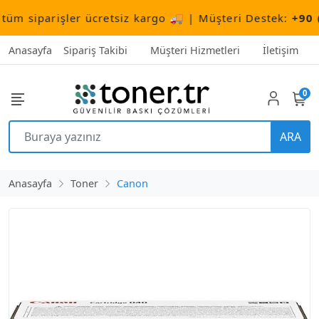
 siparişler ücretsiz kargo 🚚 | Müşteri Destek:
+90 (506
Anasayfa
Sipariş Takibi
Müşteri Hizmetleri
İletişim
0
ARA
Anasayfa
Toner
Canon