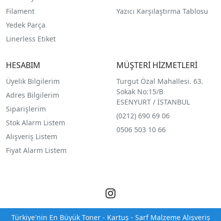
Filament
Yazıcı Karşılaştırma Tablosu
Yedek Parça
Linerless Etiket
HESABIM
MÜŞTERİ HİZMETLERİ
Üyelik Bilgilerim
Turgut Özal Mahallesi. 63.
Sokak No:15/B
Adres Bilgilerim
ESENYURT / İSTANBUL
Siparişlerim
(0212) 690 69 0
6
Stok Alarm Listem
0506 503 10 66
Alışveriş Listem
Fiyat Alarm Listem
Türkiye'nin En Büyük Toner - Kartuş - Sarf Malzeme Alışveriş