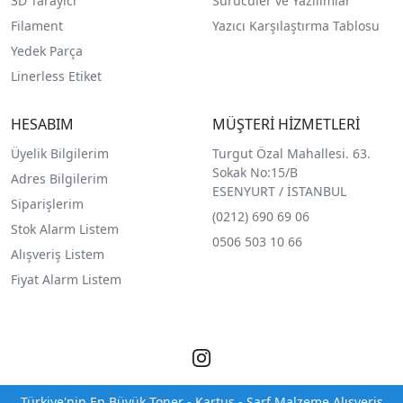
3D Tarayıcı
Sürücüler ve Yazılımlar
Filament
Yazıcı Karşılaştırma Tablosu
Yedek Parça
Linerless Etiket
HESABIM
MÜŞTERİ HİZMETLERİ
Üyelik Bilgilerim
Turgut Özal Mahallesi. 63.
Sokak No:15/B
Adres Bilgilerim
ESENYURT / İSTANBUL
Siparişlerim
(0212) 690 69 0
6
Stok Alarm Listem
0506 503 10 66
Alışveriş Listem
Fiyat Alarm Listem
Türkiye'nin En Büyük Toner - Kartuş - Sarf Malzeme Alışveriş