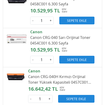
0458C001 6.300 Sayfa
10.529,95 TL
SEPETE EKLE
-
+
Canon
Canon CRG-040 Sarı Orijinal Toner
0454C001 6.300 Sayfa
10.529,95 TL
SEPETE EKLE
-
+
Canon
Canon CRG-040H Kırmızı Orijinal
Toner Yüksek Kapasiteli 0457C001
10.000 Sayfa
16.642,42 TL
SEPETE EKLE
-
+