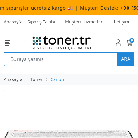
parişler ücretsiz kargo 🚚 | Müşteri Destek:
+90 (506) 
Anasayfa
Sipariş Takibi
Müşteri Hizmetleri
İletişim
0
ARA
Anasayfa
Toner
Canon