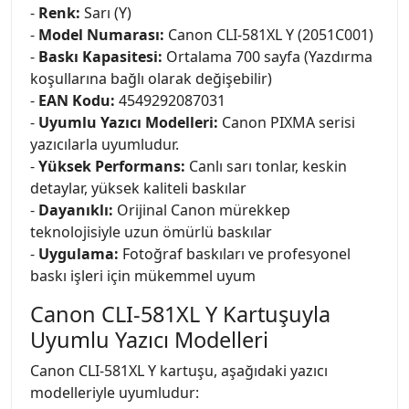
-
Renk:
Sarı (Y)
-
Model Numarası:
Canon CLI-581XL Y (2051C001)
-
Baskı Kapasitesi:
Ortalama 700 sayfa (Yazdırma
koşullarına bağlı olarak değişebilir)
-
EAN Kodu:
4549292087031
-
Uyumlu Yazıcı Modelleri:
Canon PIXMA serisi
yazıcılarla uyumludur.
-
Yüksek Performans:
Canlı sarı tonlar, keskin
detaylar, yüksek kaliteli baskılar
-
Dayanıklı:
Orijinal Canon mürekkep
teknolojisiyle uzun ömürlü baskılar
-
Uygulama:
Fotoğraf baskıları ve profesyonel
baskı işleri için mükemmel uyum
Canon CLI-581XL Y Kartuşuyla
Uyumlu Yazıcı Modelleri
Canon CLI-581XL Y kartuşu, aşağıdaki yazıcı
modelleriyle uyumludur: