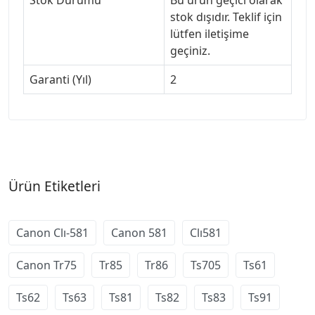
Stok Durumu
Bu ürün geçici olarak
stok dışıdır. Teklif için
lütfen iletişime
geçiniz.
Garanti (Yıl)
2
Ürün Etiketleri
Canon Clı-581
Canon 581
Clı581
Canon Tr75
Tr85
Tr86
Ts705
Ts61
Ts62
Ts63
Ts81
Ts82
Ts83
Ts91