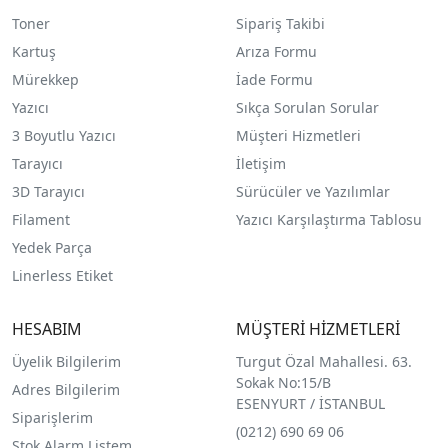
Toner
Sipariş Takibi
Kartuş
Arıza Formu
Mürekkep
İade Formu
Yazıcı
Sıkça Sorulan Sorular
3 Boyutlu Yazıcı
Müşteri Hizmetleri
Tarayıcı
İletişim
3D Tarayıcı
Sürücüler ve Yazılımlar
Filament
Yazıcı Karşılaştırma Tablosu
Yedek Parça
Linerless Etiket
HESABIM
MÜŞTERİ HİZMETLERİ
Üyelik Bilgilerim
Turgut Özal Mahallesi. 63.
Sokak No:15/B
Adres Bilgilerim
ESENYURT / İSTANBUL
Siparişlerim
(0212) 690 69 0
6
Stok Alarm Listem