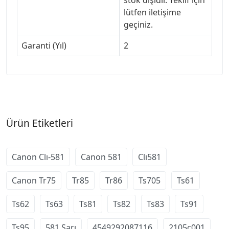
stok dışıdır. Teklif için
lütfen iletişime
geçiniz.
Garanti (Yıl)
2
Ürün Etiketleri
Canon Clı-581
Canon 581
Clı581
Canon Tr75
Tr85
Tr86
Ts705
Ts61
Ts62
Ts63
Ts81
Ts82
Ts83
Ts91
Ts95
581 Sarı
4549292087116
2105c001