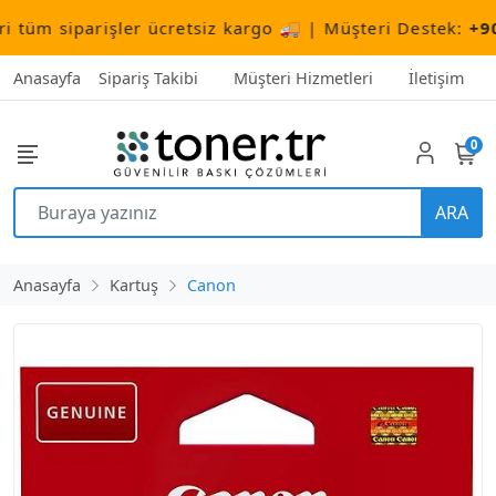
m siparişler ücretsiz kargo 🚚 | Müşteri Destek:
+90 (5
Anasayfa
Sipariş Takibi
Müşteri Hizmetleri
İletişim
0
ARA
Anasayfa
Kartuş
Canon