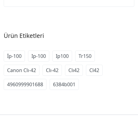
Ürün Etiketleri
İp-100
Ip-100
Ip100
Tr150
Canon Clı-42
Clı-42
Clı42
Cl42
4960999901688
6384b001