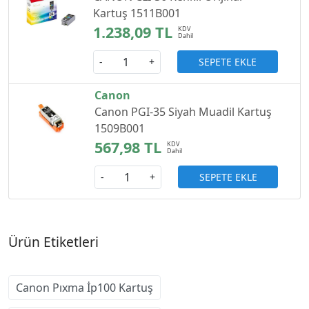
Kartuş 1511B001
1.238,09 TL
SEPETE EKLE
-
+
Canon
Canon PGI-35 Siyah Muadil Kartuş
1509B001
567,98 TL
SEPETE EKLE
-
+
Ürün Etiketleri
Canon Pıxma İp100 Kartuş