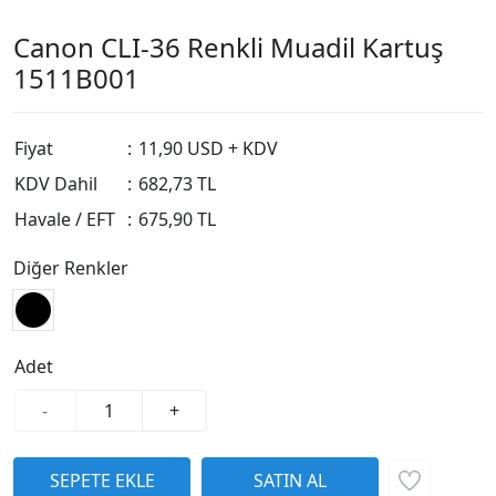
Canon CLI-36 Renkli Muadil Kartuş
1511B001
Fiyat
:
11,90 USD + KDV
KDV Dahil
:
682,73 TL
Havale / EFT
:
675,90 TL
Diğer Renkler
Adet
-
+