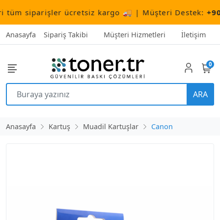
m siparişler ücretsiz kargo 🚚 | Müşteri Destek:
+90 (50
Anasayfa
Sipariş Takibi
Müşteri Hizmetleri
İletişim
0
ARA
Anasayfa
Kartuş
Muadil Kartuşlar
Canon