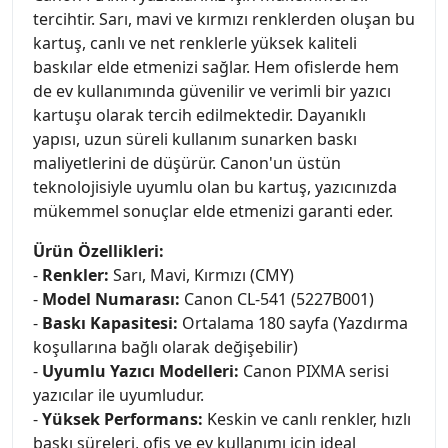
tercihtir. Sarı, mavi ve kırmızı renklerden oluşan bu
kartuş, canlı ve net renklerle yüksek kaliteli
baskılar elde etmenizi sağlar. Hem ofislerde hem
de ev kullanımında güvenilir ve verimli bir yazıcı
kartuşu olarak tercih edilmektedir. Dayanıklı
yapısı, uzun süreli kullanım sunarken baskı
maliyetlerini de düşürür. Canon'un üstün
teknolojisiyle uyumlu olan bu kartuş, yazıcınızda
mükemmel sonuçlar elde etmenizi garanti eder.
Ürün Özellikleri:
-
Renkler:
Sarı, Mavi, Kırmızı (CMY)
-
Model Numarası:
Canon CL-541 (5227B001)
-
Baskı Kapasitesi:
Ortalama 180 sayfa (Yazdırma
koşullarına bağlı olarak değişebilir)
-
Uyumlu Yazıcı Modelleri:
Canon PIXMA serisi
yazıcılar ile uyumludur.
-
Yüksek Performans:
Keskin ve canlı renkler, hızlı
baskı süreleri, ofis ve ev kullanımı için ideal