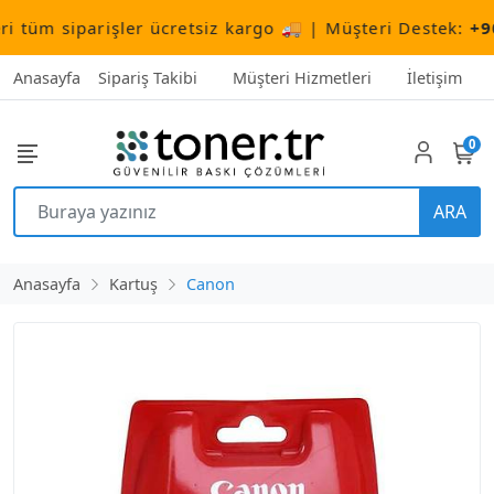
m siparişler ücretsiz kargo 🚚 | Müşteri Destek:
+90 (5
Anasayfa
Sipariş Takibi
Müşteri Hizmetleri
İletişim
0
ARA
Anasayfa
Kartuş
Canon