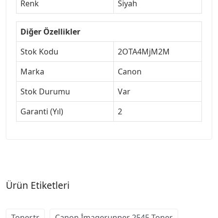
Renk
Siyah
Diğer Özellikler
Stok Kodu
2OTA4MjM2M
Marka
Canon
Stok Durumu
Var
Garanti (Yıl)
2
Ürün Etiketleri
Toner.tr
Canon İmagerunner 2545 Toner