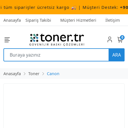
m siparişler ücretsiz kargo 🚚 | Müşteri Destek:
+90 (5
Anasayfa
Sipariş Takibi
Müşteri Hizmetleri
İletişim
0
ARA
Anasayfa
Toner
Canon