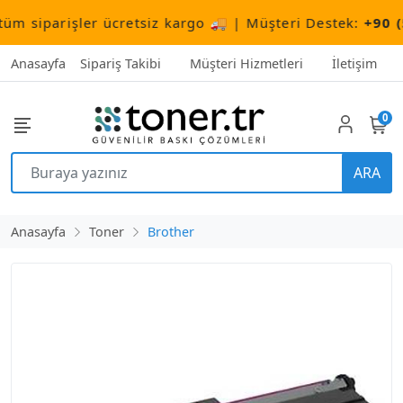
siparişler ücretsiz kargo 🚚 | Müşteri Destek:
+90 (506
Anasayfa
Sipariş Takibi
Müşteri Hizmetleri
İletişim
0
ARA
Anasayfa
Toner
Brother