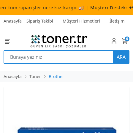
tüm siparişler ücretsiz kargo 🚚 | Müşteri Destek:
+90 (
Anasayfa
Sipariş Takibi
Müşteri Hizmetleri
İletişim
0
ARA
Anasayfa
Toner
Brother