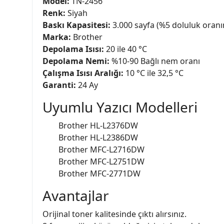
Model:
TN-2456
Renk:
Siyah
Baskı Kapasitesi:
3.000 sayfa (%5 doluluk oranı
Marka:
Brother
Depolama Isısı:
20 ile 40 °C
Depolama Nemi:
%10-90 Bağlı nem oranı
Çalışma Isısı Aralığı:
10 °C ile 32,5 °C
Garanti:
24 Ay
Uyumlu Yazıcı Modelleri
Brother HL-L2376DW
Brother HL-L2386DW
Brother MFC-L2716DW
Brother MFC-L2751DW
Brother MFC-2771DW
Avantajlar
Orijinal toner kalitesinde çıktı alırsınız.