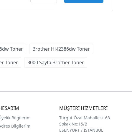
76dw Toner
Brother Hl-l2386dw Toner
her Toner
3000 Sayfa Brother Toner
HESABIM
MÜŞTERİ HİZMETLERİ
Üyelik Bilgilerim
Turgut Özal Mahallesi. 63.
Sokak No:15/B
Adres Bilgilerim
ESENYURT / İSTANBUL