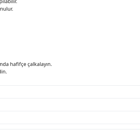
labilir.
nulur.
a hafifçe çalkalayın.
in.