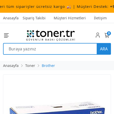
üm siparişler ücretsiz kargo 🚚 | Müşteri Destek:
+90 (
Anasayfa
Sipariş Takibi
Müşteri Hizmetleri
İletişim
0
ARA
Anasayfa
Toner
Brother