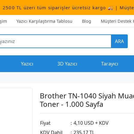
zeri tüm siparişler ücretsiz kargo 🚚 | Müşteri Destek:
işim
Yazıcı Karşılaştırma Tablosu
Blog
Müşteri Destek H
ARA
Yazıcı
3D Yazıcı
Tarayıcı
Brother TN-1040 Siyah Muad
Toner - 1.000 Sayfa
Fiyat
:
4,10 USD + KDV
KDV Dahil
:
235,17 TL