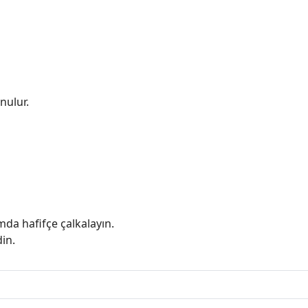
nulur.
a hafifçe çalkalayın.
in.