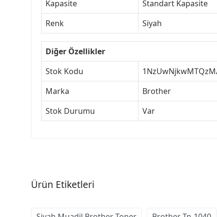
Kapasite
Standart Kapasite
Renk
Siyah
Diğer Özellikler
Stok Kodu
1NzUwNjkwMTQzM
Marka
Brother
Stok Durumu
Var
Ürün Etiketleri
Siyah Muadil Brother Toner
Brother Tn-1040