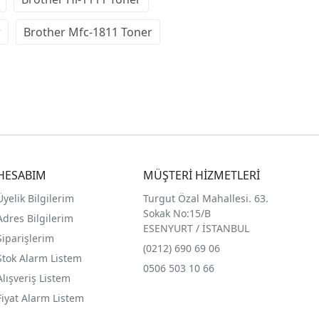
r
Brother Mfc-1811 Toner
HESABIM
MÜŞTERİ HİZMETLERİ
Üyelik Bilgilerim
Turgut Özal Mahallesi. 63.
Sokak No:15/B
Adres Bilgilerim
ESENYURT / İSTANBUL
Siparişlerim
(0212) 690 69 0
6
Stok Alarm Listem
0506 503 10 66
Alışveriş Listem
Fiyat Alarm Listem