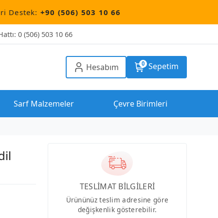
+90 (506) 503 10 66
attı: 0 (506) 503 10 66
0
Sepetim
Hesabım
Sarf Malzemeler
Çevre Birimleri
il
TESLİMAT BİLGİLERİ
Ürününüz teslim adresine göre
değişkenlik gösterebilir.