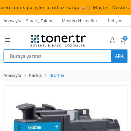
i tüm siparişler ücretsiz kargo 🚚 | Müşteri Destek:
+90
Anasayfa
Sipariş Takibi
Müşteri Hizmetleri
İletişim
0
ARA
Anasayfa
Kartuş
Brother