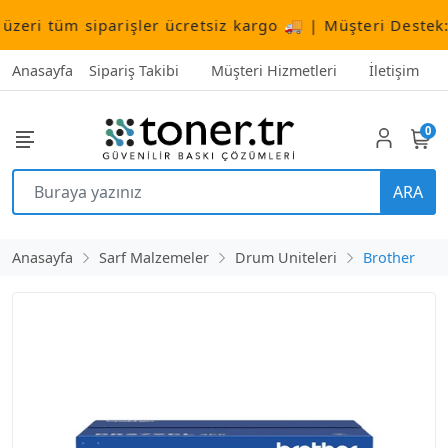
eri tüm siparişler ücretsiz kargo 🚚 | Müşteri Destek:
+
Anasayfa
Sipariş Takibi
Müşteri Hizmetleri
İletişim
0
ARA
Anasayfa
Sarf Malzemeler
Drum Uniteleri
Brother