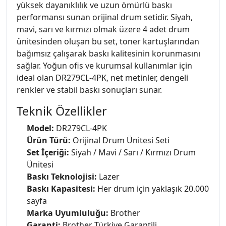
yüksek dayanıklılık ve uzun ömürlü baskı
performansı sunan orijinal drum setidir. Siyah,
mavi, sarı ve kırmızı olmak üzere 4 adet drum
ünitesinden oluşan bu set, toner kartuşlarından
bağımsız çalışarak baskı kalitesinin korunmasını
sağlar. Yoğun ofis ve kurumsal kullanımlar için
ideal olan DR279CL-4PK, net metinler, dengeli
renkler ve stabil baskı sonuçları sunar.
Teknik Özellikler
Model:
DR279CL-4PK
Ürün Türü:
Orijinal Drum Ünitesi Seti
Set İçeriği:
Siyah / Mavi / Sarı / Kırmızı Drum
Ünitesi
Baskı Teknolojisi:
Lazer
Baskı Kapasitesi:
Her drum için yaklaşık 20.000
sayfa
Marka Uyumluluğu:
Brother
Garanti:
Brother Türkiye Garantili