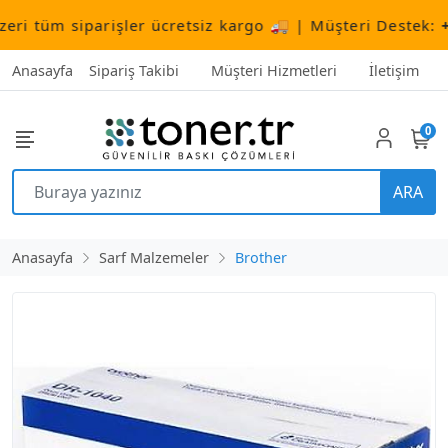
 tüm siparişler ücretsiz kargo 🚚 | Müşteri Destek:
+90 
Anasayfa
Sipariş Takibi
Müşteri Hizmetleri
İletişim
0
ARA
Anasayfa
Sarf Malzemeler
Brother