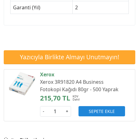
Garanti (Yıl)
2
Yazıcıyla Birlikte Almayı Unutmayın!
Xerox
Xerox 3R91820 A4 Business
Fotokopi Kağıdı 80gr - 500 Yaprak
215,70 TL
SEPETE EKLE
-
+