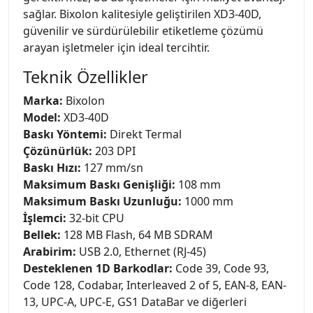
sağlar. Bixolon kalitesiyle geliştirilen XD3-40D,
güvenilir ve sürdürülebilir etiketleme çözümü
arayan işletmeler için ideal tercihtir.
Teknik Özellikler
Marka:
Bixolon
Model:
XD3-40D
Baskı Yöntemi:
Direkt Termal
Çözünürlük:
203 DPI
Baskı Hızı:
127 mm/sn
Maksimum Baskı Genişliği:
108 mm
Maksimum Baskı Uzunluğu:
1000 mm
İşlemci:
32-bit CPU
Bellek:
128 MB Flash, 64 MB SDRAM
Arabirim:
USB 2.0, Ethernet (RJ-45)
Desteklenen 1D Barkodlar:
Code 39, Code 93,
Code 128, Codabar, Interleaved 2 of 5, EAN-8, EAN-
13, UPC-A, UPC-E, GS1 DataBar ve diğerleri