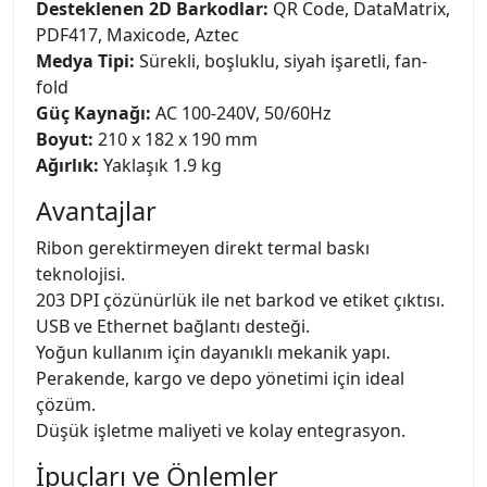
Desteklenen 2D Barkodlar:
QR Code, DataMatrix,
PDF417, Maxicode, Aztec
Medya Tipi:
Sürekli, boşluklu, siyah işaretli, fan-
fold
Güç Kaynağı:
AC 100-240V, 50/60Hz
Boyut:
210 x 182 x 190 mm
Ağırlık:
Yaklaşık 1.9 kg
Avantajlar
Ribon gerektirmeyen direkt termal baskı
teknolojisi.
203 DPI çözünürlük ile net barkod ve etiket çıktısı.
USB ve Ethernet bağlantı desteği.
Yoğun kullanım için dayanıklı mekanik yapı.
Perakende, kargo ve depo yönetimi için ideal
çözüm.
Düşük işletme maliyeti ve kolay entegrasyon.
İpuçları ve Önlemler