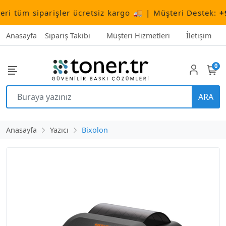
tüm siparişler ücretsiz kargo 🚚 | Müşteri Destek:
+90 (
Anasayfa
Sipariş Takibi
Müşteri Hizmetleri
İletişim
0
ARA
Anasayfa
Yazıcı
Bixolon