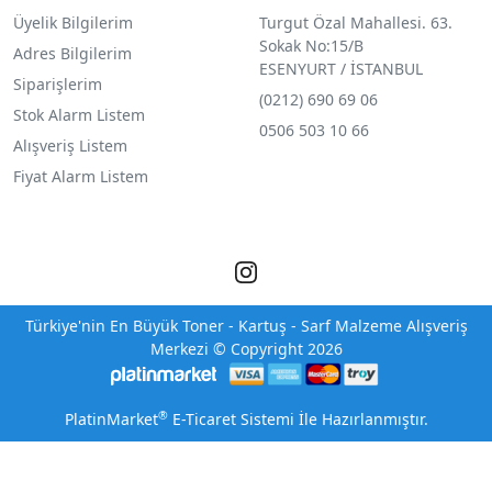
Üyelik Bilgilerim
Turgut Özal Mahallesi. 63.
Sokak No:15/B
Adres Bilgilerim
ESENYURT / İSTANBUL
Siparişlerim
(0212) 690 69 0
6
Stok Alarm Listem
0506 503 10 66
Alışveriş Listem
Fiyat Alarm Listem
Türkiye'nin En Büyük Toner - Kartuş - Sarf Malzeme Alışveriş
Merkezi © Copyright 2026
®
PlatinMarket
E-Ticaret Sistemi
İle Hazırlanmıştır.